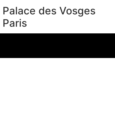
Palace des Vosges
Paris
INFO@ANTIQUE-PARQUET.COM
TEL.:
+43 676 7403520
A-1150 VIENNA, AUSTRIA
SECHSHAUSERSTRASSE 49/27